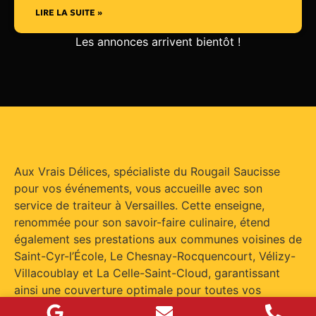
LIRE LA SUITE »
Les annonces arrivent bientôt !
Aux Vrais Délices, spécialiste du Rougail Saucisse
pour vos événements, vous accueille avec son
service de traiteur à Versailles. Cette enseigne,
renommée pour son savoir-faire culinaire, étend
également ses prestations aux communes voisines de
Saint-Cyr-l’École, Le Chesnay-Rocquencourt, Vélizy-
Villacoublay et La Celle-Saint-Cloud, garantissant
ainsi une couverture optimale pour toutes vos
réceptions dans un rayon d’environ 15 kilomètres.