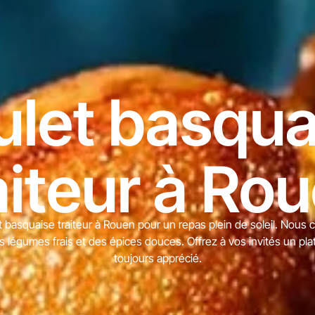
ulet basqua
aiteur à Ro
 basquaise traiteur à Rouen pour un repas plein de soleil. Nous 
s légumes frais et des épices douces. Offrez à vos invités un pla
toujours apprécié.