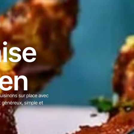
ise
uen
cuisinons sur place avec
t généreux, simple et