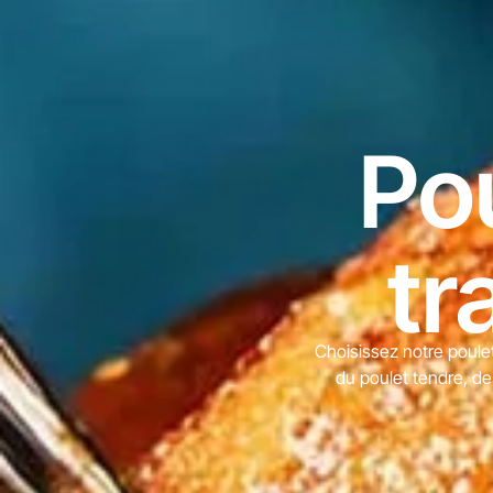
Po
tr
Choisissez notre poulet
du poulet tendre, de