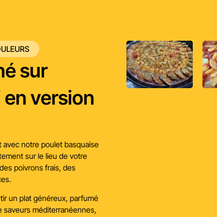
OULEURS
né sur
i en version
t avec notre poulet basquaise
tement sur le lieu de votre
des poivrons frais, des
ces.
tir un plat généreux, parfumé
de saveurs méditerranéennes,