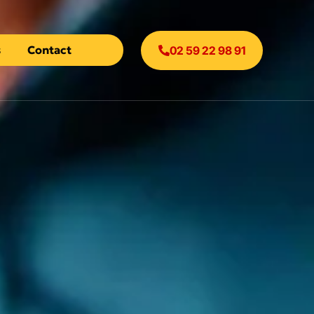
s
Contact
02 59 22 98 91