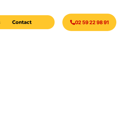
s
Contact
02 59 22 98 91