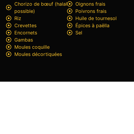
Chorizo de bœuf (halal
Oignons frais
possible)
Poivrons frais
Riz
Huile de tournesol
Crevettes
Épices à paëlla
Encornets
Sel
Gambas
Moules coquille
Moules décortiquées
Discutons ensemble de votre
événement
Envoyez-nous votre demande en quelques clics. Nous