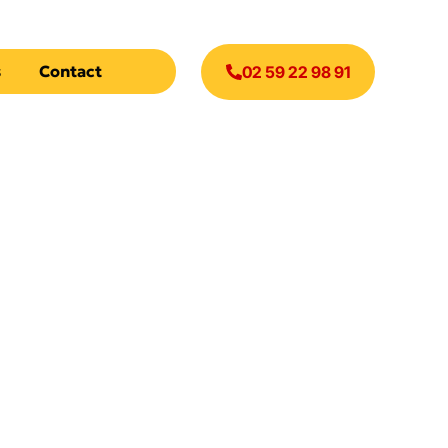
s
Contact
02 59 22 98 91