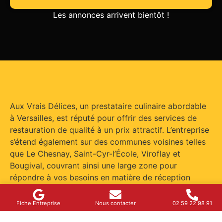
Les annonces arrivent bientôt !
Aux Vrais Délices, un prestataire culinaire abordable
à Versailles, est réputé pour offrir des services de
restauration de qualité à un prix attractif. L’entreprise
s’étend également sur des communes voisines telles
que Le Chesnay, Saint-Cyr-l’École, Viroflay et
Bougival, couvrant ainsi une large zone pour
répondre à vos besoins en matière de réception
gastronomique.
Fiche Entreprise
Nous contacter
02 59 22 98 91
Ce traiteur pas cher à Versailles propose une solution
complète comprenant plusieurs étapes pour garantir