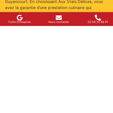
Guyancourt. En choisissant Aux Vrais Délices, vous
avez la garantie d’une prestation culinaire qui
s’adapte à tous les budgets sans jamais
compromettre la qualité du service.
Fiche Entreprise
Nous contacter
02 59 22 98 91
Aux Vrais Délices offre une solution complète en
matière de service traiteur halal pas cher à Versailles.
Le processus commence par un échange détaillé
avec vous pour bien comprendre vos besoins
spécifiques et l’événement à organiser, que ce soit un
mariage, un séminaire ou un anniversaire. Ensuite,
leur équipe de professionnels prend en charge
chaque étape, depuis la conception du menu jusqu’à
la présentation finale des plats. Le traiteur utilise du
matériel de pointe pour s’assurer que les plats
respectent les normes halal les plus strictes. De plus,
la cuisine est soumise aux normes d’hygiène
rigoureuses, garantissant ainsi une expérience
culinaire à la fois savoureuse et sécurisée. Les prix