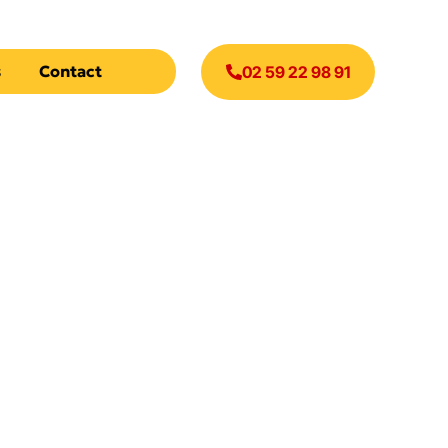
s
Contact
02 59 22 98 91