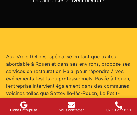
Les annonces arrivent bientôt !
Aux Vrais Délices, spécialisé en tant que traiteur
abordable à Rouen et dans ses environs, propose ses
services en restauration Halal pour répondre à vos
événements festifs ou professionnels. Basée à Rouen,
l’entreprise intervient également dans des communes
voisines telles que Sotteville-lès-Rouen, Le Petit-
Quevilly, Mont-Saint-Aignan, Canteleu et Bois-
Guillaume.
Fiche Entreprise
Nous contacter
02 59 22 98 91
La solution que propose l’équipe de Traiteur Halal Pas
Cher à Rouen est méticuleusement orchestrée pour
garantir satisfaction et respect des normes. D’abord,