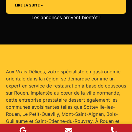
LIRE LA SUITE »
Les annonces arrivent bientôt !
Aux Vrais Délices, votre spécialiste en gastronomie
orientale dans la région, se démarque comme un
expert en service de restauration à base de couscous
sur Rouen. Implantée au cœur de la ville normande,
cette entreprise prestataire dessert également les
communes avoisinantes telles que Sotteville-lès-
Rouen, Le Petit-Quevilly, Mont-Saint-Aignan, Bois-
Guillaume et Saint-Étienne-du-Rouvray. À Rouen et
ses environs, Aux Vrais Délices se distingue par la