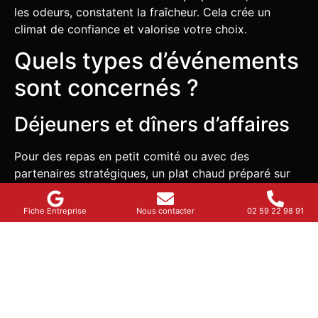
les odeurs, constatent la fraîcheur. Cela crée un
climat de confiance et valorise votre choix.
Quels types d’événements
sont concernés ?
Déjeuners et dîners d’affaires
Pour des repas en petit comité ou avec des
partenaires stratégiques, un plat chaud préparé sur
place donne le ton. Il montre que chaque détail
compte. Il transforme un déjeuner de travail en
Fiche Entreprise
Nous contacter
02 59 22 98 91
moment de qualité.
Séminaires, formations,
conventions
Quand la journée est dense, le repas doit être un