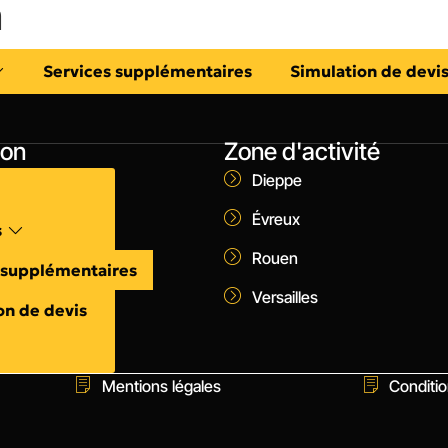
n
Services supplémentaires
Simulation de devi
ion
Zone d'activité
Dieppe
Évreux
s
Rouen
 supplémentaires
Versailles
on de devis
Mentions légales
Conditio