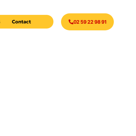
s
Contact
02 59 22 98 91