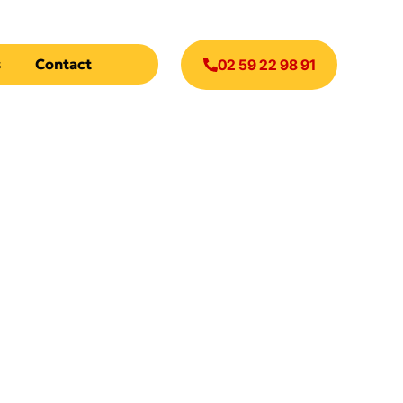
s
Contact
02 59 22 98 91