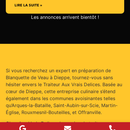
LIRE LA SUITE »
Les annonces arrivent bientôt !
Si vous recherchez un expert en préparation de
Blanquette de Veau à Dieppe, tournez-vous sans
hésiter envers le Traiteur Aux Vrais Delices. Basée au
cœur de Dieppe, cette entreprise culinaire s’étend
également dans les communes avoisinantes telles
qu’Arques-la-Bataille, Saint-Aubin-sur-Scie, Martin-
Église, Rouxmesnil-Bouteilles, et Offranville.
Chez Aux Vrais Delices, le service de traiteur pour