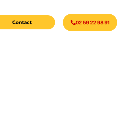
s
Contact
02 59 22 98 91