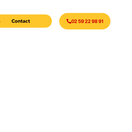
s
Contact
02 59 22 98 91