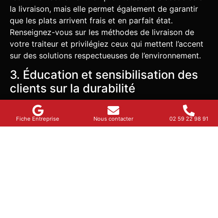
la livraison, mais elle permet également de garantir
que les plats arrivent frais et en parfait état.
Renseignez-vous sur les méthodes de livraison de
votre traiteur et privilégiez ceux qui mettent l’accent
sur des solutions respectueuses de l’environnement.
3. Éducation et sensibilisation des
clients sur la durabilité
De plus en plus de
traiteurs de plats maison
en 2025
Fiche Entreprise
Nous contacter
02 59 22 98 91
s’engagent à éduquer leurs clients sur les enjeux de la
durabilité. Ils proposent des ateliers ou des sessions
d’information sur l’importance de la sélection
d’ingrédients écoresponsables et de la réduction du
gaspillage alimentaire. En intégrant cette dimension
éducative, non seulement vous choisissez un traiteur,
mais vous devenez également un acteur du
changement. Recherchez ceux qui offrent des
ressources et des conseils sur la manière d’adopter